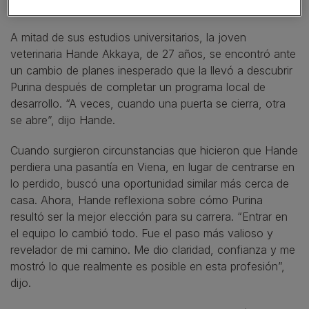
Mi historia:
A mitad de sus estudios universitarios, la joven
veterinaria Hande Akkaya, de 27 años, se encontró ante
un cambio de planes inesperado que la llevó a descubrir
Purina después de completar un programa local de
desarrollo. “A veces, cuando una puerta se cierra, otra
se abre”, dijo Hande.
Cuando surgieron circunstancias que hicieron que Hande
perdiera una pasantía en Viena, en lugar de centrarse en
lo perdido, buscó una oportunidad similar más cerca de
casa. Ahora, Hande reflexiona sobre cómo Purina
resultó ser la mejor elección para su carrera. “Entrar en
el equipo lo cambió todo. Fue el paso más valioso y
revelador de mi camino. Me dio claridad, confianza y me
mostró lo que realmente es posible en esta profesión”,
dijo.