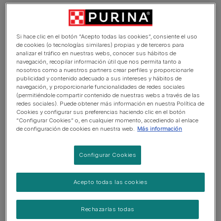
Apellido
Si hace clic en el botón “Acepto todas las cookies”, consiente el uso
de cookies (o tecnologías similares) propias y de terceros para
analizar el tráfico en nuestras webs, conocer sus hábitos de
navegación, recopilar información útil que nos permita tanto a
nosotros como a nuestros partners crear perfiles y proporcionarle
Correo electrónico
publicidad y contenido adecuado a sus intereses y hábitos de
navegación, y proporcionarle funcionalidades de redes sociales
(permitiéndole compartir contenido de nuestras webs a través de las
redes sociales). Puede obtener más información en nuestra Política de
La dirección de correo electrónico no se hará pública. Solo se
Cookies y configurar sus preferencias haciendo clic en el botón
“Configurar Cookies” o, en cualquier momento, accediendo al enlace
utilizará en caso de que sea necesario contactar por motivos
de configuración de cookies en nuestra web.
Más información
relacionados con la cuenta o enviar las notificaciones de las
subscripciones adquiridas.
Configurar Cookies
Rol:
Acepto todas las cookies
Rechazarlas todas
Información básica sobre protección de datos