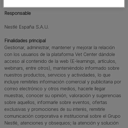
Responsable
Nestlé España S.A.U.
Finalidades principal
Gestionar, administrar, mantener y mejorar la relación
con los usuarios de la plataforma Vet Center dándole
acceso al contenido de la web (E-learnings, artículos,
webinars, entre otros), manteniéndolo informado sobre
nuestros productos, servicios y actividades, lo que
incluye remitirles información comercial y publicitaria por
correo electrónico y otros medios, hacerle llegar
muestras, conocer su opinión, valoración y sugerencias
sobre aquellos, informarle sobre eventos, ofertas
exclusivas y promociones de su interés, remitirle
comunicación corporativa e institucional sobre el Grupo
Nestlé, atenciones y obsequios; la atención y solución