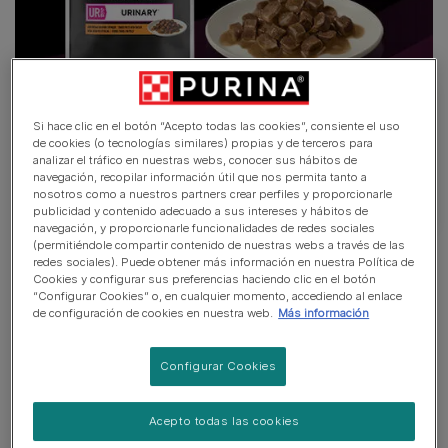
Tiernos trozos con pollo
Si hace clic en el botón “Acepto todas las cookies”, consiente el uso
de cookies (o tecnologías similares) propias y de terceros para
analizar el tráfico en nuestras webs, conocer sus hábitos de
navegación, recopilar información útil que nos permita tanto a
Ver más
nosotros como a nuestros partners crear perfiles y proporcionarle
publicidad y contenido adecuado a sus intereses y hábitos de
navegación, y proporcionarle funcionalidades de redes sociales
(permitiéndole compartir contenido de nuestras webs a través de las
redes sociales). Puede obtener más información en nuestra Política de
Cookies y configurar sus preferencias haciendo clic en el botón
“Configurar Cookies” o, en cualquier momento, accediendo al enlace
de configuración de cookies en nuestra web.
Más información
Configurar Cookies
Acepto todas las cookies