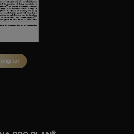
original
®