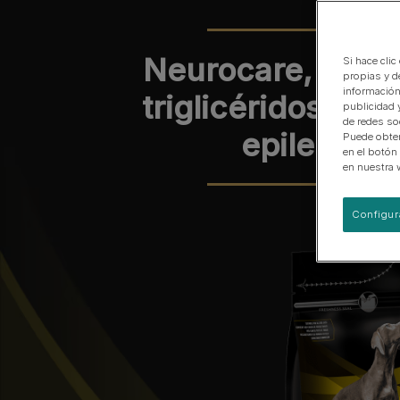
EN Gastrointestinal
Urinary Range
Neurocare, prim
Si hace clic
Ver nuestra gama de productos para perros
propias y d
información
triglicéridos que
publicidad 
de redes so
epilepsia 
Puede obten
en el botón
en nuestra 
Configur