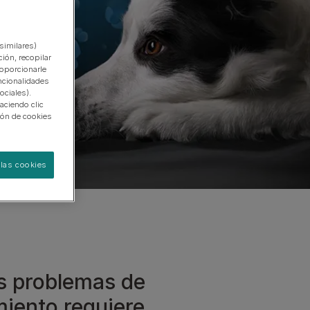
similares)
Calculadora de hidratación
Calculadora de Nutrición
Descubre más
ión, recopilar
roporcionarle
ncionalidades
ociales).
aciendo clic
ión de cookies
las cookies
s problemas de
iento requiere