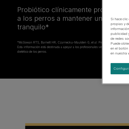
EN Gastrointestinal
Probiótico clínicamente probado 
Urinary Range
a los perros a mantener un compo
Si hace clic
Ver nuestra gama de productos para perros
propias y d
tranquilo*
información
publicidad 
de redes so
*McGowan RTS, Barnett HR, Czarnecku-Maulden G, et al. Proc Am Coll Vet Beh
Puede obten
Esta información está destinada a apoyar a los profesionales veterinarios en la gest
en el botón
dietético de los perros.
en nuestra 
Configur