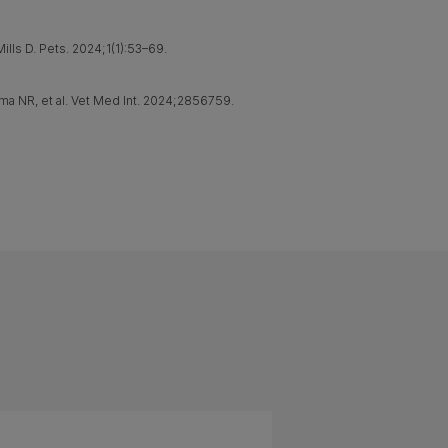
ills D. Pets. 2024;1(1):53–69.
ma NR, et al. Vet Med Int. 2024;2856759.
9