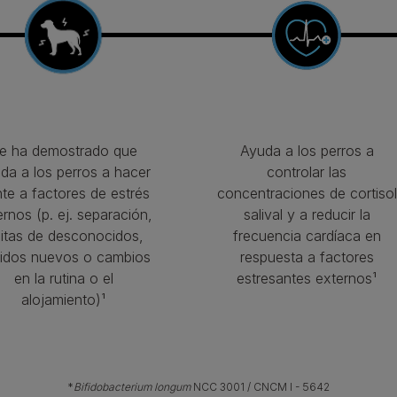
e ha demostrado que
Ayuda a los perros a
da a los perros a hacer
controlar las
nte a factores de estrés
concentraciones de cortisol
ernos (p. ej. separación,
salival y a reducir la
sitas de desconocidos,
frecuencia cardíaca en
idos nuevos o cambios
respuesta a factores
en la rutina o el
estresantes externos¹
alojamiento)¹
*
Bifidobacterium longum
NCC 3001 / CNCM I - 5642