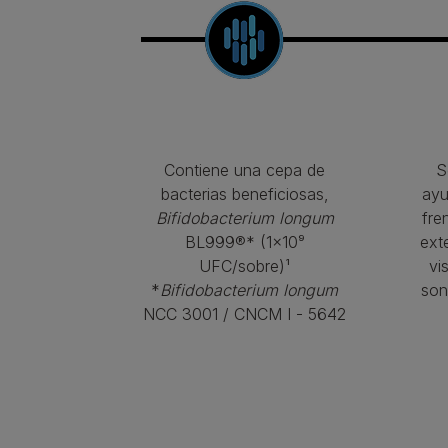
Contiene una cepa de
S
bacterias beneficiosas,
ayu
Bifidobacterium longum
fre
BL999®* (1×10⁹
ext
UFC/sobre)¹
vi
*
Bifidobacterium longum
son
NCC 3001 / CNCM I - 5642