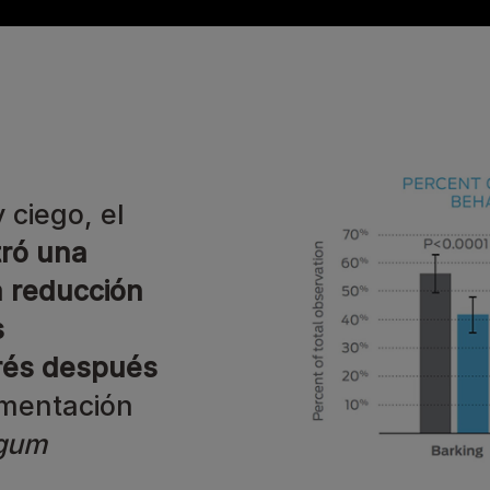
 ciego, el
tró una
a reducción
s
trés después
mentación
ngum