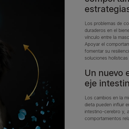
estrategias
Los problemas de co
duraderos en el biene
vínculo entre la masc
Apoyar el comportam
fomentar su resilienc
soluciones holísticas
Un nuevo e
eje intest
Los cambios en la mic
dieta pueden influir e
intestino‑cerebro y, 
comportamientos rel