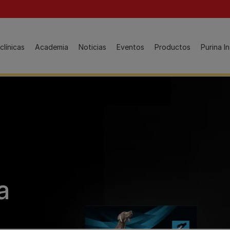
 Navigation
Guia de producto
clínicas
Academia
Noticias
Eventos
Productos
Purina In
ATVs, lo más visto:
Manejo del peso
Gamas de productos para gatos
Dermatología
Dietas Veterinarias Felinas y productos relacionados
Enfermedad Urinaria
Alimentos Mantenimiento para gatos PRO PLAN®
Ver todos
Productos especiales
FortiFlora
Estudiantes, lo más visto:
a
Purina Young Veterinarians
Hydra Care
NF Renal Function
LiveClear