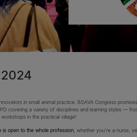
EN Gastrointestinal
Urinary Range
Ver nuestra gama de productos para gatos
 2024
innovators in small animal practice. BSAVA Congress promises
D covering a variety of disciplines and learning styles — fr
workshops in the practical village!
me is open to the whole profession
, whether you're a nurse, ve