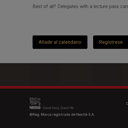
Best of all? Delegates with a lecture pass 
Añadir al calendario
Regístrese
Legal 
©Reg. Marca registrada de Nestlé S.A.