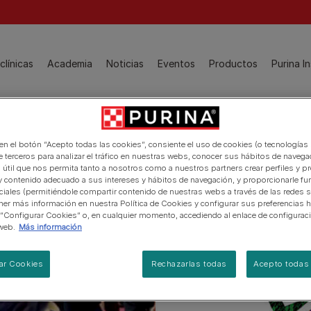
 Navigation
Guia de producto
clínicas
Academia
Noticias
Eventos
Productos
Purina In
ATVs, lo más visto:
 en el botón “Acepto todas las cookies”, consiente el uso de cookies (o tecnologías 
Manejo del peso
e terceros para analizar el tráfico en nuestras webs, conocer sus hábitos de navegac
Gamas de productos para gatos
Dermatología
 útil que nos permita tanto a nosotros como a nuestros partners crear perfiles y p
Dietas Veterinarias Felinas y productos relacionados
y contenido adecuado a sus intereses y hábitos de navegación, y proporcionarle fu
Enfermedad Urinaria
ciales (permitiéndole compartir contenido de nuestras webs a través de las redes s
Alimentos Mantenimiento para gatos PRO PLAN®
er más información en nuestra Política de Cookies y configurar sus preferencias h
Ver todos
 “Configurar Cookies” o, en cualquier momento, accediendo al enlace de configurac
Productos especiales
web.
Más información
FortiFlora
Estudiantes, lo más visto:
Purina Young Veterinarians
Hydra Care
ar Cookies
Rechazarlas todas
Acepto todas 
NF Renal Function
LiveClear