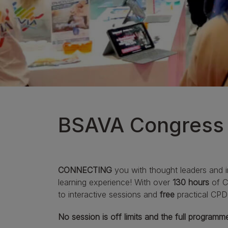
EN Gastrointestinal
Urinary Range
Ver nuestra gama de productos para perros
BSAVA Congress
CONNECTING
you with thought leaders and 
learning experience!
With over
130 hours
of CP
to interactive sessions and
free
practical CPD 
No session is off limits and the full program