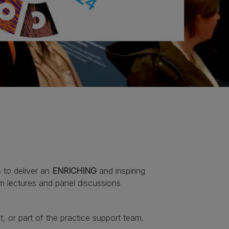
Calculadora de hidratación
Calculadora de Nutrición
Descubre más
 to deliver an
ENRICHING
and inspiring
om lectures and panel discussions
t, or part of the practice support team.