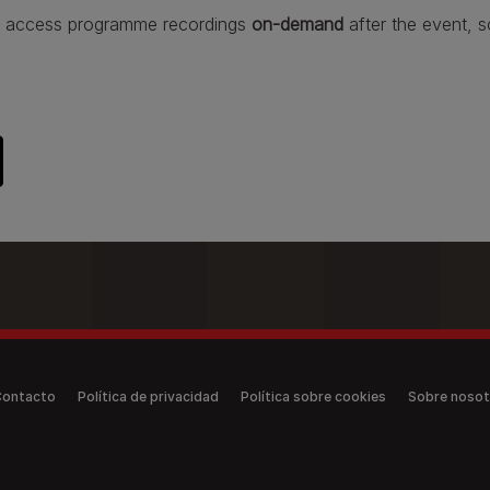
can access programme recordings
on-demand
after the event, s
(anonymous)
Contacto
Política de privacidad
Política sobre cookies
Sobre nosot