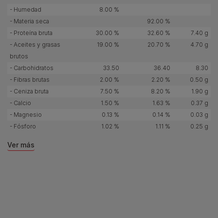
- Humedad
8.00 %
- Materia seca
92.00 %
- Proteína bruta
30.00 %
32.60 %
7.40 g
- Aceites y grasas
19.00 %
20.70 %
4.70 g
brutos
- Carbohidratos
33.50
36.40
8.30
- Fibras brutas
2.00 %
2.20 %
0.50 g
- Ceniza bruta
7.50 %
8.20 %
1.90 g
- Calcio
1.50 %
1.63 %
0.37 g
- Magnesio
0.13 %
0.14 %
0.03 g
- Fósforo
1.02 %
1.11 %
0.25 g
Ver más