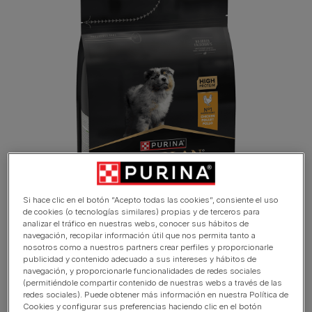
Si hace clic en el botón “Acepto todas las cookies”, consiente el uso
de cookies (o tecnologías similares) propias y de terceros para
analizar el tráfico en nuestras webs, conocer sus hábitos de
navegación, recopilar información útil que nos permita tanto a
nosotros como a nuestros partners crear perfiles y proporcionarle
publicidad y contenido adecuado a sus intereses y hábitos de
navegación, y proporcionarle funcionalidades de redes sociales
(permitiéndole compartir contenido de nuestras webs a través de las
redes sociales). Puede obtener más información en nuestra Política de
Cookies y configurar sus preferencias haciendo clic en el botón