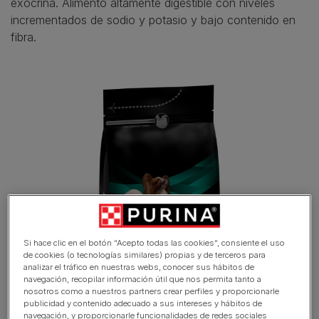
exocrina. Alimento altamente digestible con niveles
incrementados de sodio y potasio y bajo contenido en
fibra.
Si hace clic en el botón “Acepto todas las cookies”, consiente el uso
de cookies (o tecnologías similares) propias y de terceros para
analizar el tráfico en nuestras webs, conocer sus hábitos de
navegación, recopilar información útil que nos permita tanto a
nosotros como a nuestros partners crear perfiles y proporcionarle
publicidad y contenido adecuado a sus intereses y hábitos de
navegación, y proporcionarle funcionalidades de redes sociales