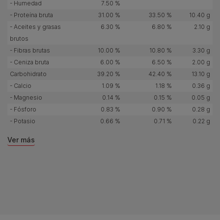
- Humedad
7.50 %
- Proteína bruta
31.00 %
33.50 %
10.40 g
- Aceites y grasas
6.30 %
6.80 %
2.10 g
brutos
- Fibras brutas
10.00 %
10.80 %
3.30 g
- Ceniza bruta
6.00 %
6.50 %
2.00 g
Carbohidrato
39.20 %
42.40 %
13.10 g
- Calcio
1.09 %
1.18 %
0.36 g
- Magnesio
0.14 %
0.15 %
0.05 g
- Fósforo
0.83 %
0.90 %
0.28 g
- Potasio
0.66 %
0.71 %
0.22 g
Ver más