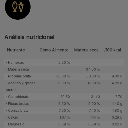
Análisis nutricional
Nutriente
Como Alimento
Materia seca
/100 kcal
- Humedad
6.00 %
- Materia seca
94.00 %
- Proteína bruta
36.00 %
38.30 %
9.30 g
- Aceites y grasas
16.00 %
17.00 %
4.20 g
brutos
- Carbohidratos
29.50
31.40
7.70
- Fibras brutas
5.50 %
5.90 %
1.40 g
- Ceniza bruta
7.00 %
7.40 %
1.80 g
- Calcio
1.07 %
1.14 %
0.28 g
- Magnesio
0.09 %
0.09 %
0.02 g