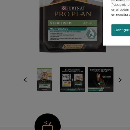
EN Gastrointestinal
Puede obten
en el botón
Urinary Range
en nuestra 
Ver nuestra gama de productos para perros
Configur