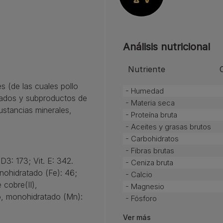
Análisis nutricional
Nutriente
 (de las cuales pollo
- Humedad
cados y subproductos de
- Materia seca
stancias minerales,
- Proteína bruta
- Aceites y grasas brutos
- Carbohidratos
- Fibras brutas
 D3: 173; Vit. E: 342.
- Ceniza bruta
onohidratado (Fe): 46;
- Calcio
 cobre(II),
- Magnesio
o, monohidratado (Mn):
- Fósforo
Ver más