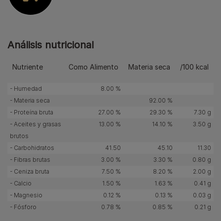
Análisis nutricional
Nutriente
Como Alimento
Materia seca
/100 kcal
- Humedad
8.00 %
- Materia seca
92.00 %
- Proteína bruta
27.00 %
29.30 %
7.30 g
- Aceites y grasas
13.00 %
14.10 %
3.50 g
brutos
- Carbohidratos
41.50
45.10
11.30
- Fibras brutas
3.00 %
3.30 %
0.80 g
- Ceniza bruta
7.50 %
8.20 %
2.00 g
- Calcio
1.50 %
1.63 %
0.41 g
- Magnesio
0.12 %
0.13 %
0.03 g
- Fósforo
0.78 %
0.85 %
0.21 g