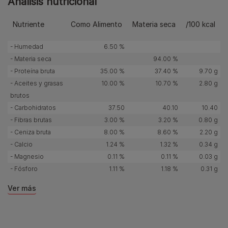
Análisis nutricional
Nutriente
Como Alimento
Materia seca
/100 kcal
- Humedad
6.50 %
- Materia seca
94.00 %
- Proteína bruta
35.00 %
37.40 %
9.70 g
- Aceites y grasas
10.00 %
10.70 %
2.80 g
brutos
- Carbohidratos
37.50
40.10
10.40
- Fibras brutas
3.00 %
3.20 %
0.80 g
- Ceniza bruta
8.00 %
8.60 %
2.20 g
- Calcio
1.24 %
1.32 %
0.34 g
- Magnesio
0.11 %
0.11 %
0.03 g
- Fósforo
1.11 %
1.18 %
0.31 g
Ver más