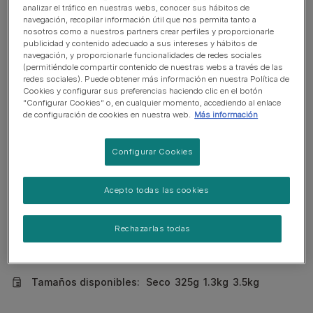
Proteína hidrolizada limitada con bajo
analizar el tráfico en nuestras webs, conocer sus hábitos de
navegación, recopilar información útil que nos permita tanto a
peso molecular
nosotros como a nuestros partners crear perfiles y proporcionarle
publicidad y contenido adecuado a sus intereses y hábitos de
Fuentes de hidratos de carbono
navegación, y proporcionarle funcionalidades de redes sociales
(permitiéndole compartir contenido de nuestras webs a través de las
purificadas
redes sociales). Puede obtener más información en nuestra Política de
Cookies y configurar sus preferencias haciendo clic en el botón
Alta palatabilidad
“Configurar Cookies” o, en cualquier momento, accediendo al enlace
de configuración de cookies en nuestra web.
Más información
Configurar Cookies
Recomendado para
Reacciones adversas al alimento
Acepto todas las cookies
Alergia Alimentaria tratamiento a largo plazo
Intolerancia alimentaria
Rechazarlas todas
Ver más
Tamaños disponibles:
Seco
325g
1.3kg
3.5kg