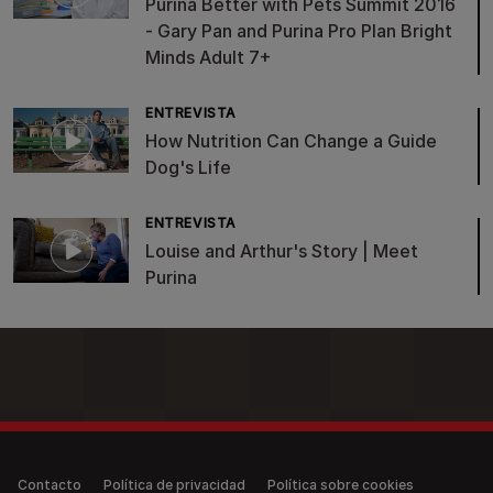
Purina Better with Pets Summit 2016
- Gary Pan and Purina Pro Plan Bright
Minds Adult 7+
ENTREVISTA
How Nutrition Can Change a Guide
Dog's Life
ENTREVISTA
Louise and Arthur's Story | Meet
Purina
Legal (anonymous)
Contacto
Política de privacidad
Política sobre cookies