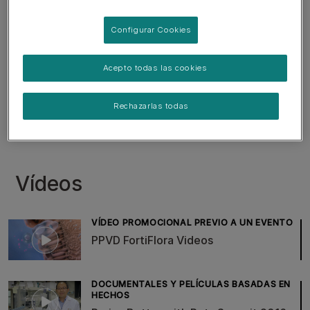
Configurar Cookies
3 Videos on FortiFlora
Acepto todas las cookies
Atrás
Rechazarlas todas
Vídeos
VÍDEO PROMOCIONAL PREVIO A UN EVENTO
PPVD FortiFlora Videos
DOCUMENTALES Y PELÍCULAS BASADAS EN
HECHOS