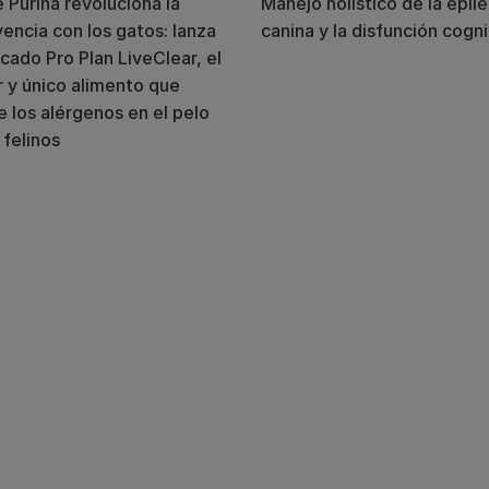
 Purina revoluciona la
Manejo holístico de la epil
encia con los gatos: lanza
canina y la disfunción cogni
cado Pro Plan LiveClear, el
 y único alimento que
 los alérgenos en el pelo
 felinos