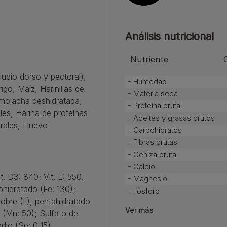
Análisis nutricional
Nutriente
ludio dorso y pectoral),
- Humedad
igo, Maíz, Harinillas de
- Materia seca
emolacha deshidratada,
- Proteína bruta
les, Harina de proteínas
- Aceites y grasas brutos
erales, Huevo
- Carbohidratos
- Fibras brutas
- Ceniza bruta
- Calcio
t. D3: 840; Vit. E: 550.
- Magnesio
nohidratado (Fe: 130);
- Fósforo
cobre (II), pentahidratado
Ver más
 (Mn: 50); Sulfato de
dio (Se: 0,15).