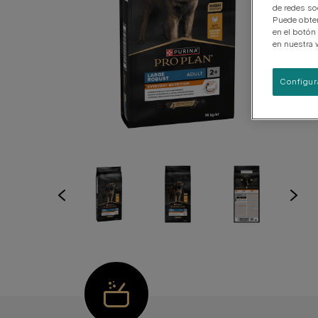
EN Gastrointestinal
de redes so
Puede obten
Urinary Range
en el botón
en nuestra 
Ver nuestra gama de productos para perros
Configur