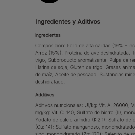
Ingredientes y Aditivos
Ingredientes
Composición: Pollo de alta calidad (19% - inc
Arroz (15%), Proteína de ave deshidratada, Tr
trigo, Subproducto aromatizante, Pulpa de r
Harina de soja, Gluten de trigo, Grasas anima
de maíz, Aceite de pescado, Sustancias min
deshidratado.
Additives
Aditivos nutricionales: UI/kg: Vit. A: 26000; Vi
mg/kg: Vit. C: 140; Sulfato de hierro (II), mo
Yodato de calcio anhidro (I: 2,1); Sulfato de 
(Cu: 14); Sulfato manganoso, monohidratado
zinc, monohidratado (Zn: 120); Selenito de so