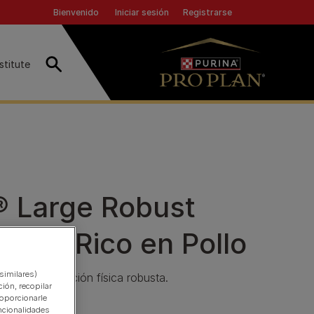
Header top
Iniciar sesión
Registrarse
Bienvenido
stitute
Buscar
 Large Robust
ition Rico en Pollo
similares)
s de constitución física robusta.
ión, recopilar
roporcionarle
ncionalidades