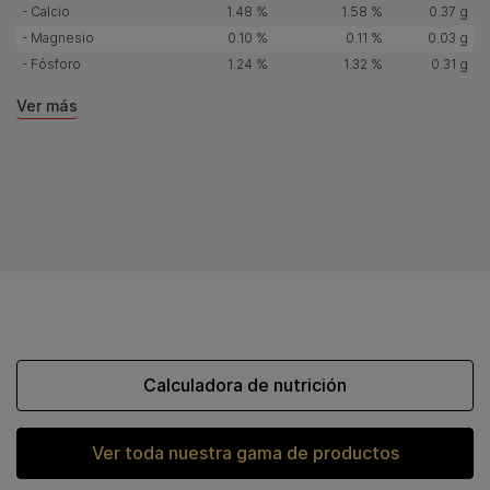
- Calcio
1.48 %
1.58 %
0.37 g
- Magnesio
0.10 %
0.11 %
0.03 g
- Fósforo
1.24 %
1.32 %
0.31 g
Ver más
Calculadora de nutrición
Ver toda nuestra gama de productos