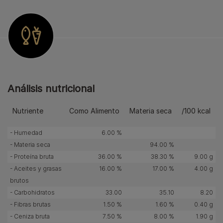
Análisis nutricional
Nutriente
Como Alimento
Materia seca
/100 kcal
- Humedad
6.00 %
- Materia seca
94.00 %
- Proteína bruta
36.00 %
38.30 %
9.00 g
- Aceites y grasas
16.00 %
17.00 %
4.00 g
brutos
- Carbohidratos
33.00
35.10
8.20
- Fibras brutas
1.50 %
1.60 %
0.40 g
- Ceniza bruta
7.50 %
8.00 %
1.90 g